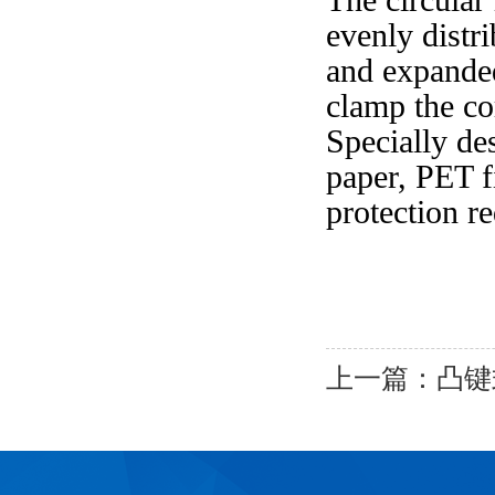
evenly distr
and expanded
clamp the cor
Specially des
paper, PET f
protection r
上一篇：
凸键