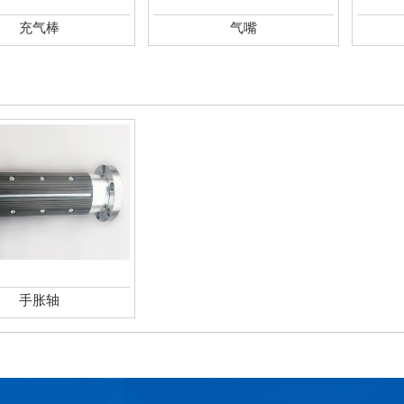
充气棒
气嘴
手胀轴