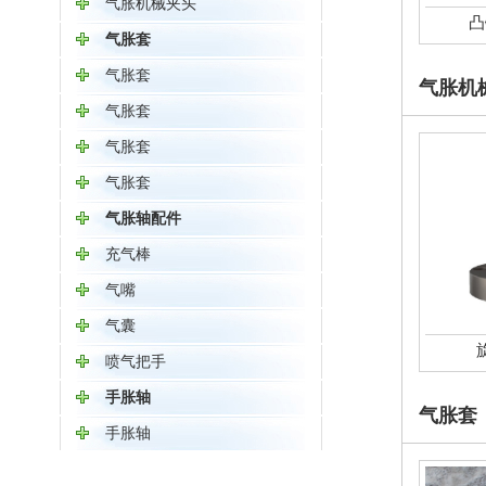
气胀机械夹头
凸
气胀套
气胀套
气胀机
气胀套
气胀套
气胀套
气胀轴配件
充气棒
气嘴
气囊
喷气把手
手胀轴
气胀套
手胀轴