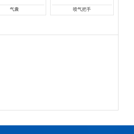
气囊
喷气把手