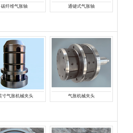
碳纤维气胀轴
通键式气胀轴
英寸气胀机械夹头
气胀机械夹头