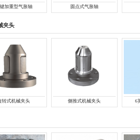
键加重型气胀轴
圆点式气胀轴
械夹头
旋转式机械夹头
侧推式机械夹头
6