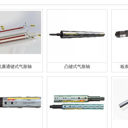
气囊通键式气胀轴
凸键式气胀轴
板